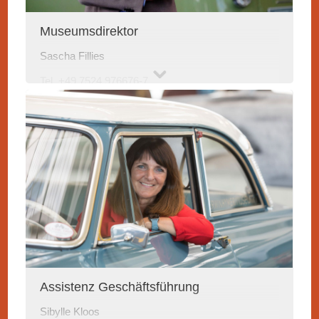
Museumsdirektor
Sascha Fillies
Tel. +49 7524 976676-7
sf
@erwin-hymer-museum.de
Assistenz Geschäftsführung
Sibylle Kloos