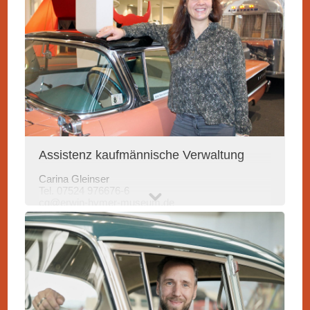
Assistenz kaufmännische Verwaltung
Carina Gleinser
Tel. 07524 976676-6
cg@erwin-hymer-museum.de