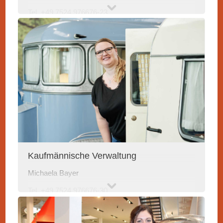
Tel. +49 7524 976676-23
sk@erwin-hymer-museum
.de
Kaufmännische Verwaltung
Michaela Bayer
Tel. +49 7524 976676-30
mib
@erwin-hymer-museum.de