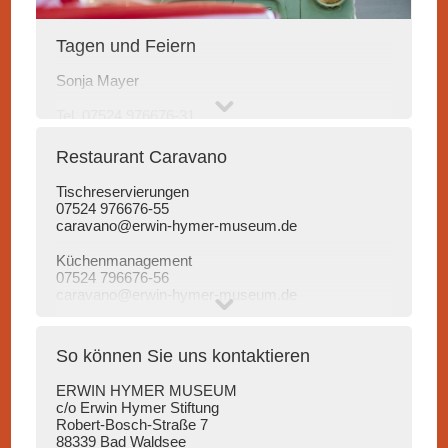
Tagen und Feiern
Sonja Mayer
Tel. 07524 976676-31
event@erwin-hymer-museum.de
Restaurant Caravano
Tischreservierungen
07524 976676-55
caravano@erwin-hymer-museum
.de
Küchenmanagement
07524 796676-56
caravano@erwin-hymer-museum
.de
So können Sie uns kontaktieren
ERWIN HYMER MUSEUM
c/o Erwin Hymer Stiftung
Robert-Bosch-Straße 7
88339 Bad Waldsee