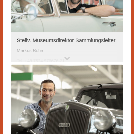
Stellv. Museumsdirektor Sammlungsleiter
Markus Böhm
Tel. +49 7524 976676-21
mb@erwin-hymer-museum
.de