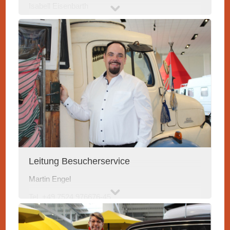
Isabell Eisenbarth
Tel. +49 7524 976676-32
ie@erwin-hymer-museum
.de
Leitung Besucherservice
Martin Engel
Tel. +49 7524 976676-45
me@erwin-hymer-museum.de