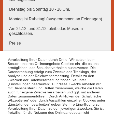
Dienstag bis Sonntag 10 - 18 Uhr.
Montag ist Ruhetag! (ausgenommen an Feiertagen)
Am 24.12. und 31.12. bleibt das Museum
geschlossen.
Preise
Hunde und Haustiere
Verarbeitung Ihrer Daten durch Dritte: Wir setzen beim
Besuch unseres Onlineangebots Cookies ein, die es uns
ermöglichen, das Besucherverhalten auszuwerten. Die
Datenerhebung erfolgt zum Zwecke des Trackings, der
Informationen
Analyse und der Reichweitenmessung. Details zu den
Zwecken der Datenverarbeitung finden Sie unter
Anfahrt
„Einstellungen bearbeiten“. Für diese Zwecke arbeiten wir
Kontakt
mit Dienstleistern und Dritten zusammen, welche die Daten
Offene Stellen
auch für eigene Zwecke verarbeiten und ggf. mit anderen
Daten zusammenführen. Durch Anklicken der Schaltfläche
Datenschutz
„Akzeptieren“ oder durch Auswählen einzelner Cookies unter
Impressum / BFSG
„Einstellungen bearbeiten“ geben Sie Ihre Einwilligung zur
Verarbeitung Ihrer Daten zu den jeweiligen Zwecken. Sie ist
freiwillig, für die Nutzung des Onlineangebots nicht