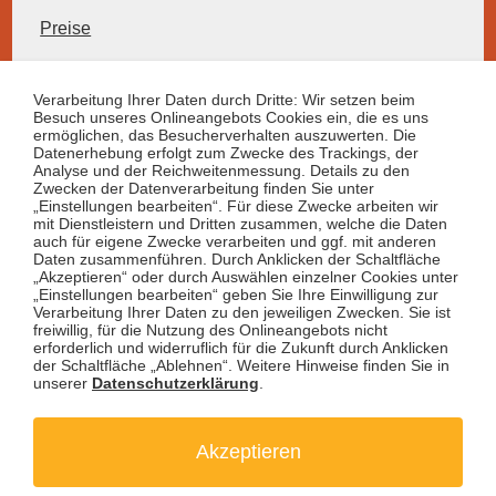
Preise
Hunde und Haustiere
Verarbeitung Ihrer Daten durch Dritte: Wir setzen beim
Besuch unseres Onlineangebots Cookies ein, die es uns
ermöglichen, das Besucherverhalten auszuwerten. Die
Datenerhebung erfolgt zum Zwecke des Trackings, der
Informationen
Analyse und der Reichweitenmessung. Details zu den
Zwecken der Datenverarbeitung finden Sie unter
Anfahrt
„Einstellungen bearbeiten“. Für diese Zwecke arbeiten wir
Kontakt
mit Dienstleistern und Dritten zusammen, welche die Daten
Offene Stellen
auch für eigene Zwecke verarbeiten und ggf. mit anderen
Daten zusammenführen. Durch Anklicken der Schaltfläche
Datenschutz
„Akzeptieren“ oder durch Auswählen einzelner Cookies unter
Impressum / BFSG
„Einstellungen bearbeiten“ geben Sie Ihre Einwilligung zur
Verarbeitung Ihrer Daten zu den jeweiligen Zwecken. Sie ist
freiwillig, für die Nutzung des Onlineangebots nicht
erforderlich und widerruflich für die Zukunft durch Anklicken
Newsletter
der Schaltfläche „Ablehnen“. Weitere Hinweise finden Sie in
unserer
Datenschutzerklärung
.
E-Mail
Akzeptieren
Anmelden
Ja, ich möchte zukünftig per E-Mail (3-5