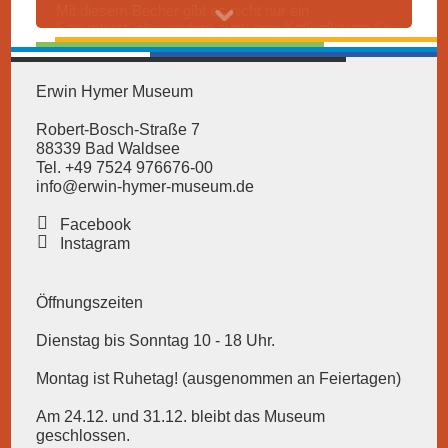
Mit diesem Becher gibt es nicht nur ein
Sammlerstück, sondern auch eine Kaffeeflatrate für
alle „Benzin & Koffein 2026“ Saisontermine. So ist
bei jedem Besuch frischer Kaffee garantiert.
Erwin Hymer Museum
Ergattere gleich einen Kaffee-Becher inkl. Kaffee-
Flatrate für alle „Benzin & Koffein“ Saisontermine
Robert-Bosch-Straße 7
2026, für nur 15 Euro.
88339 Bad Waldsee
Tel. +49 7524 976676-00
info@erwin-hymer-museum
.de
Facebook
Instagram
Öffnungszeiten
Dienstag bis Sonntag 10 - 18 Uhr.
Montag ist Ruhetag! (ausgenommen an Feiertagen)
Am 24.12. und 31.12. bleibt das Museum
geschlossen.