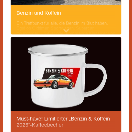
Benzin und Koffein
Ein Treffpunkt für alle, die Benzin im Blut haben.
Egal ob Oldtimer, Sportwagen, Supercar,
Youngtimer, US-Car oder kommende Klassiker von
übermorgen – Bei uns trifft die automobile
Leidenschaft auf leckeren Kaffee und herzhafte
Snacks. Benzin & Koffein am Erwin Hymer
Museum ist das entspannte Fahrzeugtreffen in
lockerer Atmosphäre. Offen für Fahrzeuge aller
Marken und aus jedem Baujahr.
Ab dem 26.04. jeden letzten Sonntag im Monat von
11 bis 14 Uhr! Die Teilnahme ist kostenlos!
Termine:
31.05. | 28.06. | 26.07. | 30.08. | 27.09. | 25.10.
Must-have! Limitierter „Benzin & Koffein
2026“-Kaffeebecher